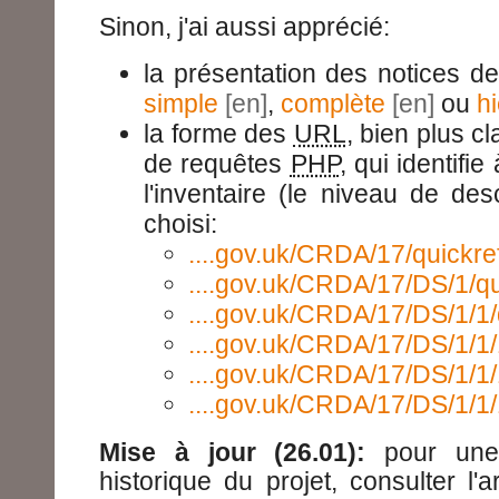
Sinon, j'ai aussi apprécié:
la présentation des notices de
simple
,
complète
ou
h
la forme des
URL
, bien plus c
de requêtes
PHP
, qui identifie
l'inventaire (le niveau de desc
choisi:
....gov.uk/CRDA/17/quickre
....gov.uk/CRDA/17/DS/1/qu
....gov.uk/CRDA/17/DS/1/1/
....gov.uk/CRDA/17/DS/1/1/
....gov.uk/CRDA/17/DS/1/1/1
....gov.uk/CRDA/17/DS/1/1
Mise à jour (26.01):
pour une 
historique du projet, consulter l'ar