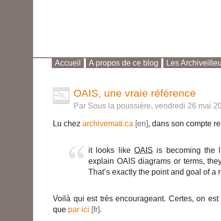
Accueil
A propos de ce blog
Les Archiveille
Aller au contenu
|
Aller au menu
|
Aller à la re
OAIS, une vraie référence
Par Sous la poussière, vendredi 26 mai 2
Lu chez
archivemati.ca
, dans son compte re
it looks like
OAIS
is becoming the li
explain OAIS diagrams or terms, they
That’s exactly the point and goal of a
Voilà qui est très encourageant. Certes, on est
que
par ici
.