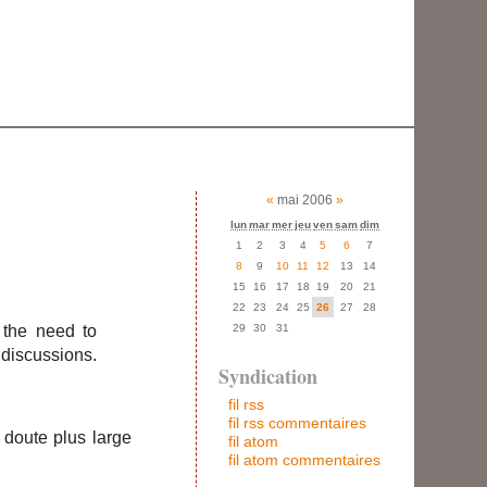
«
mai 2006
»
lun
mar
mer
jeu
ven
sam
dim
1
2
3
4
5
6
7
8
9
10
11
12
13
14
15
16
17
18
19
20
21
22
23
24
25
26
27
28
29
30
31
l the need to
 discussions.
Syndication
fil rss
fil rss commentaires
 doute plus large
fil atom
fil atom commentaires