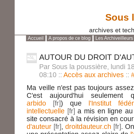
Sous 
archives et tech
Accueil
A propos de ce blog
Les Archiveilleurs
Aller au contenu
|
Aller au menu
|
Aller à la reche
AUTOUR DU DROIT D'AU
Par Sous la poussière, lundi 
08:10
::
Accès aux archives
::
Ma veille n'est pas toujours asse
C'est aujourd'hui seulement 
arbido
) que
l'Institut fé
intellectuelle
a mis en ligne au
site consacré à la révision en cou
d'auteur
,
droitdauteur.ch
. On