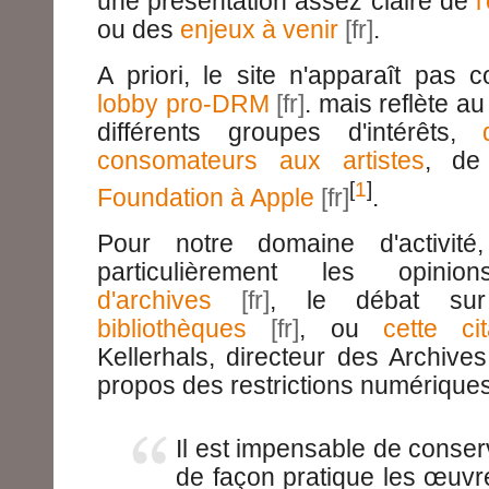
une présentation assez claire de
l
ou des
enjeux à venir
.
A priori, le site n'apparaît pa
lobby pro-DRM
. mais reflète au
différents groupes d'intérêts,
consomateurs aux artistes
, de 
[
1
]
Foundation à Apple
.
Pour notre domaine d'activité
particulièrement les opini
d'archives
, le débat s
bibliothèques
, ou
cette cit
Kellerhals, directeur des Archive
propos des restrictions numériques
Il est impensable de conser
de façon pratique les œuvr