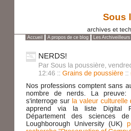
Sous 
archives et tech
Accueil
A propos de ce blog
Les Archiveilleurs
Aller au contenu
|
Aller au menu
|
Aller à la reche
NERDS!
Par Sous la poussière, vendred
12:46
::
Grains de poussière
::
Nos professions comptent sans au
nombre de nerds. La preuve: al
s'interroge sur
la valeur culturelle
apprend via la liste Digital 
Département des sciences de 
Loughborough University (UK)
p