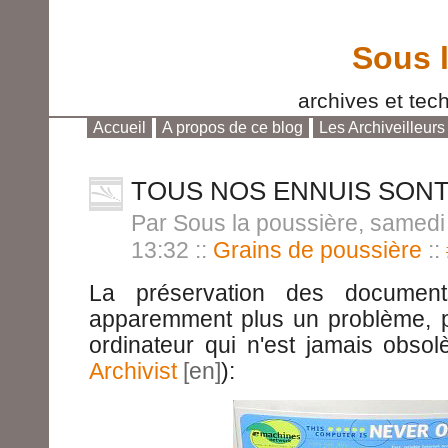
Sous 
archives et tech
Accueil
A propos de ce blog
Les Archiveilleurs
Aller au contenu
|
Aller au menu
|
Aller à la reche
TOUS NOS ENNUIS SON
Par Sous la poussière, samedi 
13:32
::
Grains de poussière
::
La préservation des document
apparemment plus un problème, p
ordinateur qui n'est jamais obsol
Archivist
):