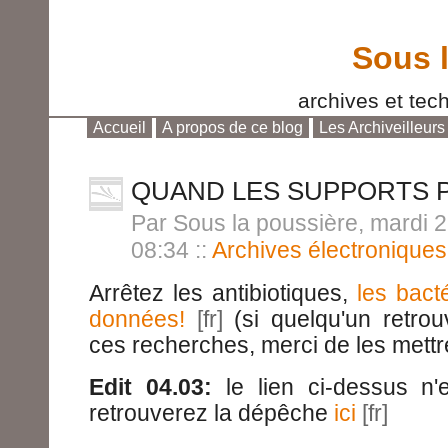
Sous 
archives et tech
Accueil
A propos de ce blog
Les Archiveilleurs
Aller au contenu
|
Aller au menu
|
Aller à la reche
QUAND LES SUPPORTS 
Par Sous la poussière, mardi 2
08:34
::
Archives électroniques
Arrêtez les antibiotiques,
les bact
données!
(si quelqu'un retrou
ces recherches, merci de les mett
Edit 04.03:
le lien ci-dessus n'e
retrouverez la dépêche
ici