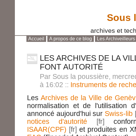
Sous 
archives et tech
Accueil
A propos de ce blog
Les Archiveilleurs
Aller au contenu
|
Aller au menu
|
Aller à la reche
LES ARCHIVES DE LA VI
FONT AUTORITÉ
Par Sous la poussière, mercr
à 16:02
::
Instruments de rech
Les
Archives de la Ville de Genè
normalisation et de l'utilisation d
annoncé aujourd'hui sur
Swiss-lib
notices d'autorité
confo
ISAAR(CPF)
et produites en X