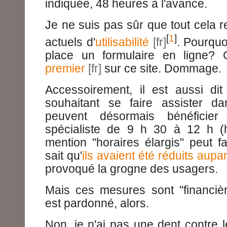
indiquée, 48 heures à l'avance.
Je ne suis pas sûr que tout cela 
[
1
]
actuels d'
utilisabilité
. Pourquo
place un formulaire en ligne?
premier
sur ce site. Dommage.
Accessoirement, il est aussi dit 
souhaitant se faire assister d
peuvent désormais bénéficier
spécialiste de 9 h 30 à 12 h (ho
mention "horaires élargis" peut f
sait qu'
ils avaient été réduits aupa
provoqué la grogne des usagers.
Mais ces mesures sont "financièr
est pardonné, alors.
Non, je n'ai pas une dent contre 