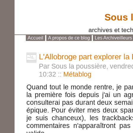
Sous 
archives et tech
Accueil
A propos de ce blog
Les Archiveilleurs
Aller au contenu
|
Aller au menu
|
Aller à la reche
L'Allobroge part explorer la
Par Sous la poussière, vendre
10:32
::
Métablog
Quand tout le monde rentre, je pa
la première fois depuis j'ai un a
consulterai pas durant deux semai
épique. Pour éviter mes deux spa
je suis chanceux), les trackback
commentaires n'apparaîtront pas