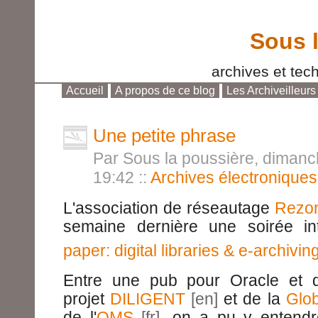
Sous 
archives et tech
Accueil
A propos de ce blog
Les Archiveilleurs
Aller au contenu
|
Aller au menu
|
Aller à la reche
Une petite phrase
Par Sous la poussière, dimanc
19:42
::
Archives électroniques
L'association de réseautage
Rezo
semaine dernière une soirée in
paper: digital libraries & e-archivin
Entre une pub pour Oracle et d
projet
DILIGENT
et de la
Glob
de l'
OMS
, on a pu y entend